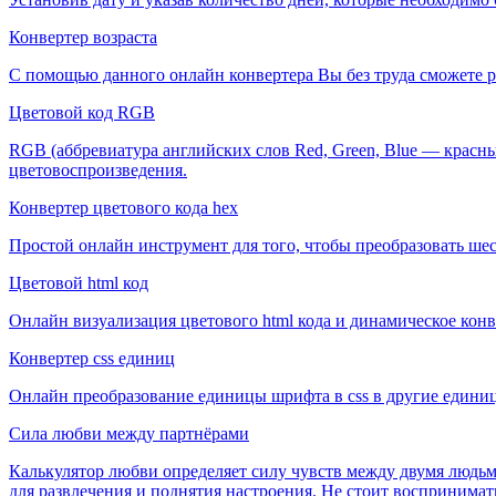
Конвертер возраста
С помощью данного онлайн конвертера Вы без труда сможете р
Цветовой код RGB
RGB (аббревиатура английских слов Red, Green, Blue — красны
цветовоспроизведения.
Конвертер цветового кода hex
Простой онлайн инструмент для того, чтобы преобразовать ше
Цветовой html код
Онлайн визуализация цветового html кода и динамическое конвер
Конвертер css единиц
Онлайн преобразование единицы шрифта в css в другие единиц
Сила любви между партнёрами
Калькулятор любви определяет силу чувств между двумя людьм
для развлечения и поднятия настроения. Не стоит воспринимат