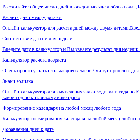
Рассчитайте общее число дней в каждом месяце любого года. Да
Расчета дней между датами
Онлайн калькулятор для расчета дней между двумя датами.Введ
Соответствие даты и дня недели
Введите дату в калькулятор и Вы узнаете результат дня недели: в
Калькулятор расчета возраста
Очень просто узнать сколько дней / часов / минут прошло с дн
Знаки зодиака
Онлайн калькулятор для вычисления знака Зодиака и года по К
какой год по китайскому календарю
Формирование календаря на любой месяц любого года
Калькулятор формирования календаря на любой месяц любого г
Добавления дней к дате
Установив дату и указав количество дней, которые необходимо 