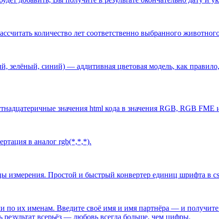
ассчитать количество лет соответственно выбранного животного
й, зелёный, синий) — аддитивная цветовая модель, как правило
стнадцатеричные значения html кода в значения RGB, RGB FME 
тация в аналог rgb(*,*,*).
ы измерения. Простой и быстрый конвертер единиц шрифта в cs
и по их именам. Введите своё имя и имя партнёра — и получите
ь результат всерьёз — любовь всегда больше, чем цифры.