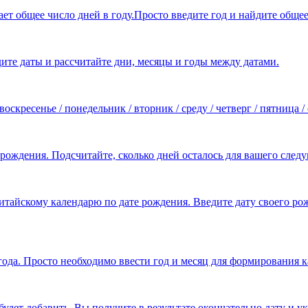
ет общее число дней в году.Просто введите год и найдите общее
ите даты и рассчитайте дни, месяцы и годы между датами.
оскресенье / понедельник / вторник / среду / четверг / пятница /
я рождения. Подсчитайте, сколько дней осталось для вашего сле
итайскому календарю по дате рождения. Введите дату своего ро
ода. Просто необходимо ввести год и месяц для формирования к
будет добавить, Вы получите в результате окончательно дату и у