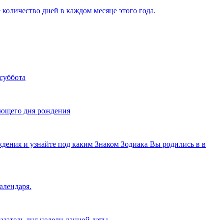
 количество дней в каждом месяце этого года.
 суббота
дующего дня рождения
ждения и узнайте под каким Знаком Зодиака Вы родились в в
алендаря.
казатель дня недели данной даты.