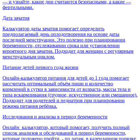
— и узнайте, какие дни считаются безопасными, а какие —
фертильными.
Дата зачатия
Калькулятор даты зачатия помогает определить
предполагаемый день оплодотворения на основе даты
последней менструации. Это полезно при планировании
беременности, отслеживании срока или установлении
вероятного дня зачатия. Подходит для женщин с регулярным
менструальным циклом.
Питание детей первого года жизни
Онлайн-калькулятор питания для детей до 1 года помогает
рассчитать оптимальный объём пищи и количество
кормлений в сутки в зависимости от возраста, массы тела и
типа вскармливания (грудное, искусственное или смешанное).
Подходит для родителей и педиатров при планировании
режима питания ребёнка.
Исследования и анализы в период беременности
Онлайн калькулятор, который помогает, получить полный
список анализов и обследований в период беременности,
которые положено пройти, - по датам, в календарном порядке