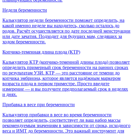
Неделя беременности
Калькулятор недели беременности поможет определить, на
какой именно неделе вы находитесь, сколько осталось до
родов. Расчёт осуществляется по дате последней менструации
или дате зачатия. Подходит для будущих мам, следящих за
ходом беременности.
Копчико-теменная длина плода (КТР)
Калькулятор КТР (копчико-теменной длины плода) позволяет
определить примерный срок беременности на ранних сроках
по результатам УЗИ. КТР — это расстояние от темени до
копчика эмбриона, которое является надёжным маркером
возраста плода в первом триместре. Просто введите
измерение — и вы получите предполагаемый срок в неделях
и днях.
Прибавка в весе при беременности
Калькулятор прибавки в весе во время беременности
позволяет определить, соответствует ли ваш набор массы
рекомендуемым значениям в зависимости от срока, исходного
веса и ИМТ до беременности. Это важный инструмент для