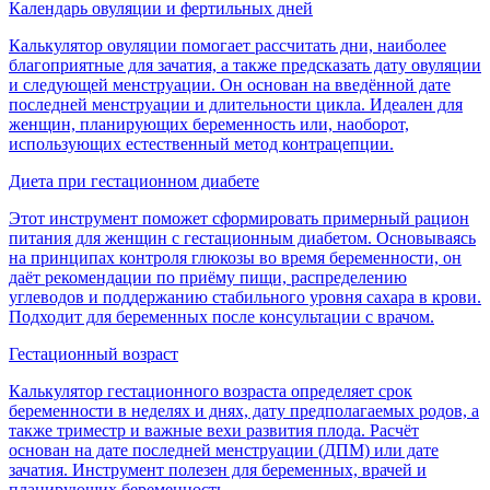
Календарь овуляции и фертильных дней
Калькулятор овуляции помогает рассчитать дни, наиболее
благоприятные для зачатия, а также предсказать дату овуляции
и следующей менструации. Он основан на введённой дате
последней менструации и длительности цикла. Идеален для
женщин, планирующих беременность или, наоборот,
использующих естественный метод контрацепции.
Диета при гестационном диабете
Этот инструмент поможет сформировать примерный рацион
питания для женщин с гестационным диабетом. Основываясь
на принципах контроля глюкозы во время беременности, он
даёт рекомендации по приёму пищи, распределению
углеводов и поддержанию стабильного уровня сахара в крови.
Подходит для беременных после консультации с врачом.
Гестационный возраст
Калькулятор гестационного возраста определяет срок
беременности в неделях и днях, дату предполагаемых родов, а
также триместр и важные вехи развития плода. Расчёт
основан на дате последней менструации (ДПМ) или дате
зачатия. Инструмент полезен для беременных, врачей и
планирующих беременность.