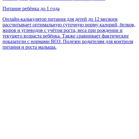
Питание ребёнка до 1 года
Онлайн-калькулятор питания для детей до 12 месяцев
рассчитывает оптимальную суточную норму калорий, белков,
жиров и углеводов с учётом роста, веса при рождении и
текущего возраста ребёнка. Также сравнивает фактические
показатели с нормами ВОЗ. Полезен родителям для контроля
питания и роста малыша.