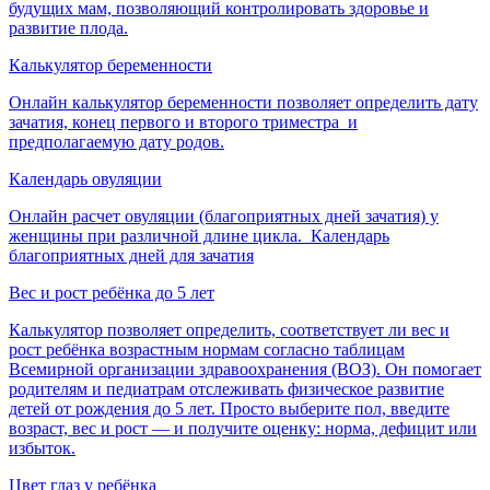
будущих мам, позволяющий контролировать здоровье и
развитие плода.
Калькулятор беременности
Онлайн калькулятор беременности позволяет определить дату
зачатия, конец первого и второго триместра и
предполагаемую дату родов.
Календарь овуляции
Онлайн расчет овуляции (благоприятных дней зачатия) у
женщины при различной длине цикла. Календарь
благоприятных дней для зачатия
Вес и рост ребёнка до 5 лет
Калькулятор позволяет определить, соответствует ли вес и
рост ребёнка возрастным нормам согласно таблицам
Всемирной организации здравоохранения (ВОЗ). Он помогает
родителям и педиатрам отслеживать физическое развитие
детей от рождения до 5 лет. Просто выберите пол, введите
возраст, вес и рост — и получите оценку: норма, дефицит или
избыток.
Цвет глаз у ребёнка