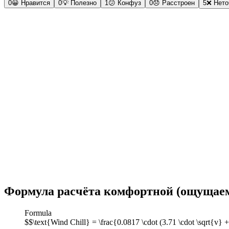
0
😀
Нравится
0
💡
Полезно
1
😕
Конфуз
0
😞
Расстроен
5
❌
Нето
Формула расчёта комфортной (ощущае
Formula
$$\text{Wind Chill} = \frac{0.0817 \cdot (3.71 \cdot \sqrt{v}