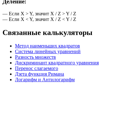
Деление:
— Если X > Y, значит X / Z > Y / Z
— Если X < Y, значит X / Z < Y / Z
Связанные калькуляторы
Метод наименьших квадратов
Система линейных уравнений
Разность множеств
Дискриминант квадратного уравнения
Перенос слагаемого
Дзета функция Римана
Логарифм и Антилогарифм