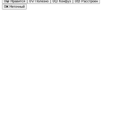
0
😀
Нравится
0
💡
Полезно
0
😕
Конфуз
0
😞
Расстроен
0
❌
Неточный