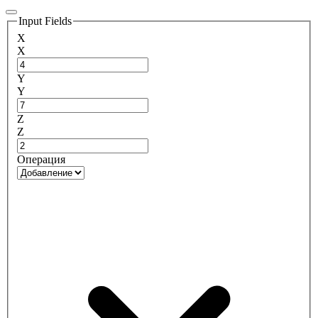
Input Fields
X
X
Y
Y
Z
Z
Операция