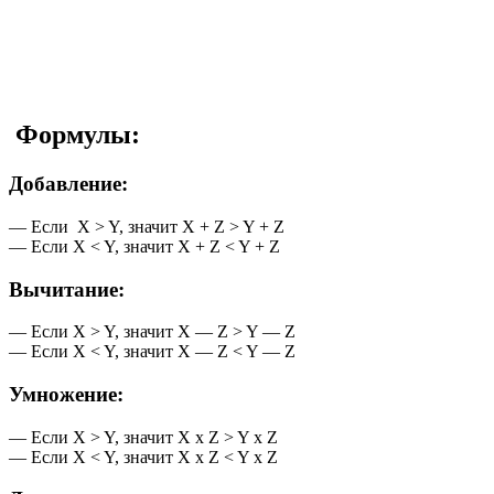
Формулы:
Добавление:
— Если X > Y, значит X + Z > Y + Z
— Если X < Y, значит X + Z < Y + Z
Вычитание:
— Если X > Y, значит X — Z > Y — Z
— Если X < Y, значит X — Z < Y — Z
Умножение:
— Если X > Y, значит X x Z > Y x Z
— Если X < Y, значит X x Z < Y x Z