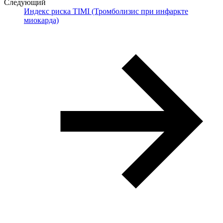
Следующий
Индекс риска TIMI (Тромболизис при инфаркте
миокарда)