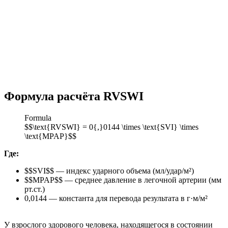
Формула расчёта RVSWI
Formula
$$\text{RVSWI} = 0{,}0144 \times \text{SVI} \times
\text{MPAP}$$
Где:
$$SVI$$ — индекс ударного объема (мл/удар/м²)
$$MPAP$$ — среднее давление в легочной артерии (мм
рт.ст.)
0,0144 — константа для перевода результата в г·м/м²
У взрослого здорового человека, находящегося в состоянии