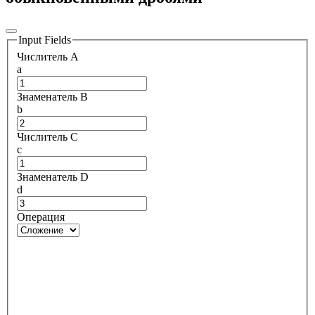
Input Fields
Числитель A
a
Знаменатель B
b
Числитель C
c
Знаменатель D
d
Операция