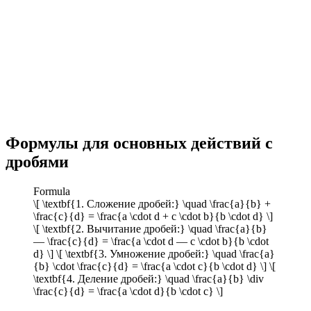
Формулы для основных действий с
дробями
Formula
\[ \textbf{1. Сложение дробей:} \quad \frac{a}{b} +
\frac{c}{d} = \frac{a \cdot d + c \cdot b}{b \cdot d} \]
\[ \textbf{2. Вычитание дробей:} \quad \frac{a}{b}
— \frac{c}{d} = \frac{a \cdot d — c \cdot b}{b \cdot
d} \] \[ \textbf{3. Умножение дробей:} \quad \frac{a}
{b} \cdot \frac{c}{d} = \frac{a \cdot c}{b \cdot d} \] \[
\textbf{4. Деление дробей:} \quad \frac{a}{b} \div
\frac{c}{d} = \frac{a \cdot d}{b \cdot c} \]