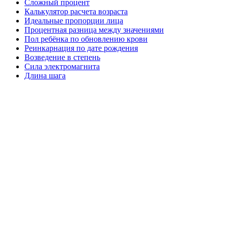
Сложный процент
Калькулятор расчета возраста
Идеальные пропорции лица
Процентная разница между значениями
Пол ребёнка по обновлению крови
Реинкарнация по дате рождения
Возведение в степень
Сила электромагнита
Длина шага