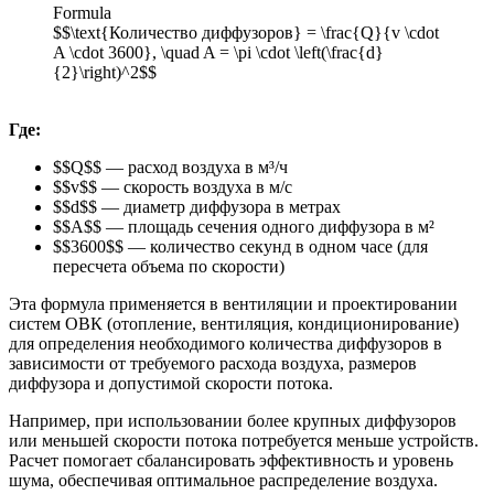
Formula
$$\text{Количество диффузоров} = \frac{Q}{v \cdot
A \cdot 3600}, \quad A = \pi \cdot \left(\frac{d}
{2}\right)^2$$
Где:
$$Q$$ — расход воздуха в м³/ч
$$v$$ — скорость воздуха в м/с
$$d$$ — диаметр диффузора в метрах
$$A$$ — площадь сечения одного диффузора в м²
$$3600$$ — количество секунд в одном часе (для
пересчета объема по скорости)
Эта формула применяется в вентиляции и проектировании
систем ОВК (отопление, вентиляция, кондиционирование)
для определения необходимого количества диффузоров в
зависимости от требуемого расхода воздуха, размеров
диффузора и допустимой скорости потока.
Например, при использовании более крупных диффузоров
или меньшей скорости потока потребуется меньше устройств.
Расчет помогает сбалансировать эффективность и уровень
шума, обеспечивая оптимальное распределение воздуха.