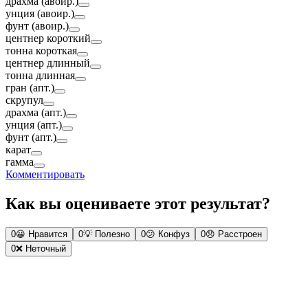
драхма (авоир.)
унция (авоир.)
фунт (авоир.)
центнер короткий
тонна короткая
центнер длинный
тонна длинная
гран (апт.)
скрупул
драхма (апт.)
унция (апт.)
фунт (апт.)
карат
гамма
Комментировать
Как вы оцениваете этот результат?
0
😀
Нравится
0
💡
Полезно
0
😕
Конфуз
0
😞
Расстроен
0
❌
Неточный