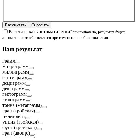
Рассчитать
Сбросить
Рассчитывать автоматически
Если включено, результат будет
автоматически обновляться при изменении любого значения.
Ваш результат
грамм
микрограмм
миллиграмм
сантиграмм
дециграмм
декаграмм
гектограмм
килограмм
тонна (мегаграмм)
гран (тройская)
пеннивейт
унция (тройская)
фунт (тройской)
гран (авоир.)