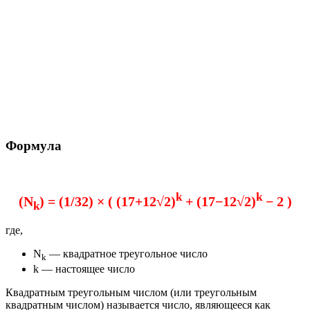
Формула
k
k
(N
) = (1/32) × ( (17+12√2)
+ (17−12√2)
− 2 )
k
где,
N
— квадратное треугольное число
k
k — настоящее число
Квадратным треугольным числом (или треугольным
квадратным числом) называется число, являющееся как