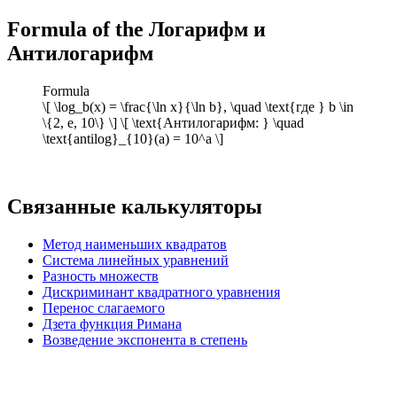
Formula of the Логарифм и
Антилогарифм
Formula
\[ \log_b(x) = \frac{\ln x}{\ln b}, \quad \text{где } b \in
\{2, e, 10\} \] \[ \text{Антилогарифм: } \quad
\text{antilog}_{10}(a) = 10^a \]
Связанные калькуляторы
Метод наименьших квадратов
Система линейных уравнений
Разность множеств
Дискриминант квадратного уравнения
Перенос слагаемого
Дзета функция Римана
Возведение экспонента в степень