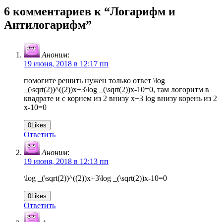
6 комментариев к “
Логарифм и
Антилогарифм
”
Аноним
:
19 июня, 2018 в 12:17 пп
помогите решить нужен только ответ \log
_(\sqrt(2))^((2))x+3\log _(\sqrt(2))x-10=0, там логоритм в
квадрате и с корнем из 2 внизу х+3 log внизу корень из 2
х-10=0
0
Likes
Ответить
Аноним
:
19 июня, 2018 в 12:13 пп
\log _(\sqrt(2))^((2))x+3\log _(\sqrt(2))x-10=0
0
Likes
Ответить