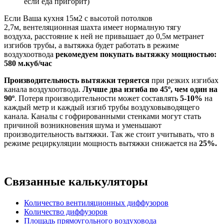
если еда пригорит)
Если Ваша кухня 15м2 с высотой потолков
2,7м, вентеляционная шахта имеет нормалную тягу
воздуха, расстояние к ней не привышает до 0,5м метранет
изгибов трубы, а вытяжка будет работать в режиме
воздухоотвода
рекомедуем покупать вытяжку мощностью:
580 м.куб/час
Производительность вытяжки теряется
при резких изгибах
канала воздухоотвода.
Лучше два изгиба по 45º, чем один на
90º
. Потеря производительности может составлять
5-10%
на
каждый метр и каждый изгиб трубы воздуховыводящего
канала. Каналы с гофрированными стенками могут стать
причиной возникновения шума и уменьшают
производительность вытяжки. Так же стоит учитывать, что в
режиме рециркуляции мощность вытяжки снижается на
25%.
Связанные калькуляторы
Количество вентиляционных диффузоров
Количество диффузоров
Площадь прямоугольного воздуховода