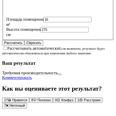
Площадь помещения
м²
Высота помещения
см
Рассчитать
Сбросить
Рассчитывать автоматически
Если включено, результат будет
автоматически обновляться при изменении любого значения.
Ваш результат
Требуемая производительность
Комментировать
Как вы оцениваете этот результат?
17
😀
Нравится
8
💡
Полезно
0
😕
Конфуз
1
😞
Расстроен
7
❌
Неточный