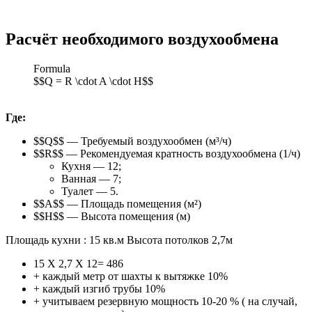
Расчёт необходимого воздухообмена
Formula
$$Q = R \cdot A \cdot H$$
Где:
$$Q$$ — Требуемый воздухообмен (м³/ч)
$$R$$ — Рекомендуемая кратность воздухообмена (1/ч)
Кухня — 12;
Ванная — 7;
Туалет — 5.
$$A$$ — Площадь помещения (м²)
$$H$$ — Высота помещения (м)
Площадь кухни : 15 кв.м Высота потолков 2,7м
15 Х 2,7 Х 12= 486
+ каждый метр от шахты к вытяжке 10%
+ каждый изгиб трубы 10%
+ учитываем резервную мощность 10-20 % ( на случай,