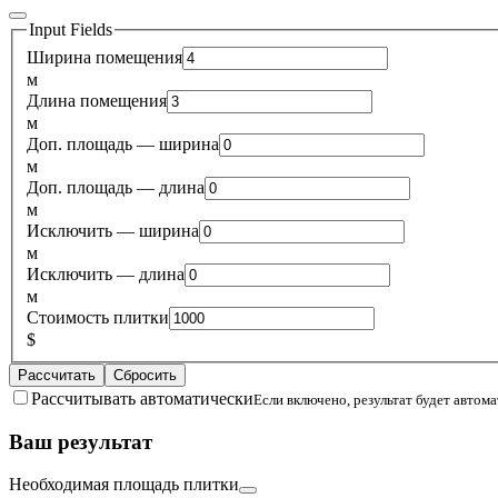
Input Fields
Ширина помещения
м
Длина помещения
м
Доп. площадь — ширина
м
Доп. площадь — длина
м
Исключить — ширина
м
Исключить — длина
м
Стоимость плитки
$
Рассчитать
Сбросить
Рассчитывать автоматически
Если включено, результат будет автом
Ваш результат
Необходимая площадь плитки