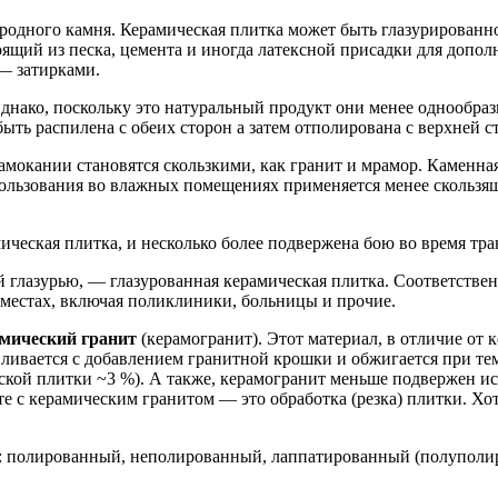
родного камня. Керамическая плитка может быть глазурированн
остоящий из песка, цемента и иногда латексной присадки для д
— затирками.
днако, поскольку это натуральный продукт они менее однообраз
быть распилена с обеих сторон а затем отполирована с верхней
мокании становятся скользкими, как гранит и мрамор. Каменна
льзования во влажных помещениях применяется менее скользяща
амическая плитка, и несколько более подвержена бою во время т
й глазурью, — глазурованная керамическая плитка. Соответстве
 местах, включая поликлиники, больницы и прочие.
мический гранит
(керамогранит). Этот материал, в отличие от 
вливается с добавлением гранитной крошки и обжигается при тем
ской плитки ~3 %). А также, керамогранит меньше подвержен и
 с керамическим гранитом — это обработка (резка) плитки. Хот
ы: полированный, неполированный, лаппатированный (полуполи