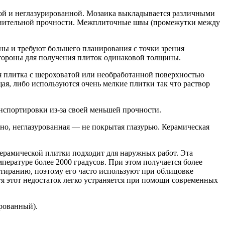
ой и неглазурированной. Мозаика выкладывается различными
ополнительной прочности. Межплиточные швы (промежутки между
ны и требуют большего планирования с точки зрения
 стороны для получения плиток одинаковой толщины.
я плитка с шероховатой или необработанной поверхностью
я, либо используются очень мелкие плитки так что раствор
ранспортировки из-за своей меньшей прочности.
нно, неглазурованная — не покрытая глазурью. Керамическая
керамической плитки подходит для наружных работ. Эта
пературе более 2000 градусов. При этом получается более
стиранию, поэтому его часто используют при облицовке
я этот недостаток легко устраняется при помощи современных
рованный).