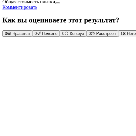
Общая стоимость плитки
Комментировать
Как вы оцениваете этот результат?
0
😀
Нравится
0
💡
Полезно
0
😕
Конфуз
0
😞
Расстроен
1
❌
Нето