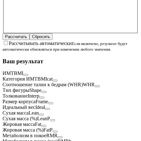
Рассчитать
Сбросить
Рассчитывать автоматически
Если включено, результат будет
автоматически обновляться при изменении любого значения.
Ваш результат
ИМТ
BMI
Категория ИМТ
BMIcat
Соотношение талии к бедрам (WHR)
WHR
Тип фигуры
Shape
Толкование
Interp
Размер корпуса
Frame
Идеальный вес
Ideal
Сухая масса
Lean
Сухая масса (%)
LeanP
Жировая масса
Fat
Жировая масса (%)
FatP
Метаболизм в покое
RMR