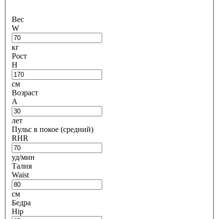
Вес
W
кг
Рост
H
см
Возраст
A
лет
Пульс в покое (средний)
RHR
уд/мин
Талия
Waist
см
Бедра
Hip