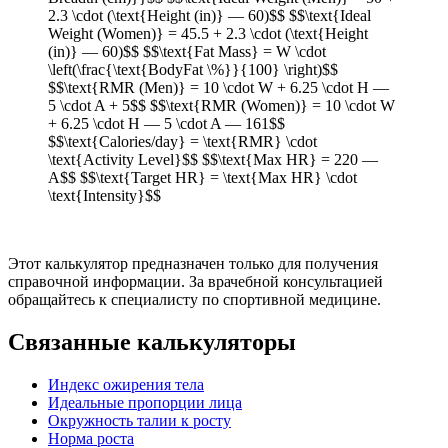
2.3 \cdot (\text{Height (in)} — 60)$$ $$\text{Ideal
Weight (Women)} = 45.5 + 2.3 \cdot (\text{Height
(in)} — 60)$$ $$\text{Fat Mass} = W \cdot
\left(\frac{\text{BodyFat \%}}{100} \right)$$
$$\text{RMR (Men)} = 10 \cdot W + 6.25 \cdot H —
5 \cdot A + 5$$ $$\text{RMR (Women)} = 10 \cdot W
+ 6.25 \cdot H — 5 \cdot A — 161$$
$$\text{Calories/day} = \text{RMR} \cdot
\text{Activity Level}$$ $$\text{Max HR} = 220 —
A$$ $$\text{Target HR} = \text{Max HR} \cdot
\text{Intensity}$$
Этот калькулятор предназначен только для получения
справочной информации. За врачебной консультацией
обращайтесь к специалисту по спортивной медицине.
Связанные калькуляторы
Индекс ожирения тела
Идеальные пропорции лица
Окружность талии к росту
Норма роста