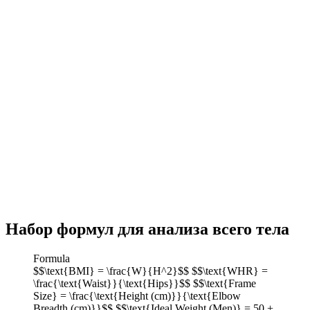
Набор формул для анализа всего тела
Formula
$$\text{BMI} = \frac{W}{H^2}$$ $$\text{WHR} =
\frac{\text{Waist}}{\text{Hips}}$$ $$\text{Frame
Size} = \frac{\text{Height (cm)}}{\text{Elbow
Breadth (cm)}}$$ $$\text{Ideal Weight (Men)} = 50 +