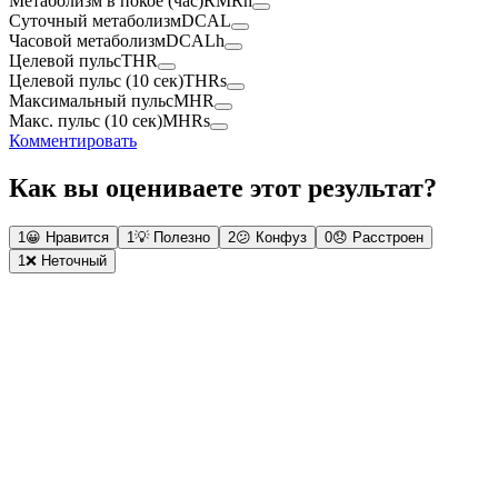
Метаболизм в покое (час)
RMRh
Суточный метаболизм
DCAL
Часовой метаболизм
DCALh
Целевой пульс
THR
Целевой пульс (10 сек)
THRs
Максимальный пульс
MHR
Макс. пульс (10 сек)
MHRs
Комментировать
Как вы оцениваете этот результат?
1
😀
Нравится
1
💡
Полезно
2
😕
Конфуз
0
😞
Расстроен
1
❌
Неточный