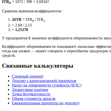
ITR
= 1072 / 398 = 2,69347.
б
Сравним значения коэффициентов :
ΔITR
= ITR
/ ITR
б
а
= 2,69 / 2,15
=
1,25278
У предприятия Б значение коэффициента оборачиваемости запа
Коэффициент оборачиваемости показывает, насколько эффективн
тогда как низкое — может говорить о переизбытке продукции ил
средств.
Связанные калькуляторы
Сложный процент
Депозит с капитализацией процентов
Налог на добавленную стоимость (НДС)
Лизинговые платежи
Точка безубыточности
Общая стоимость запасов
Ежеквартальные проценты по депозиту