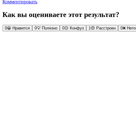
Комментировать
Как вы оцениваете этот результат?
0
😀
Нравится
0
💡
Полезно
0
😕
Конфуз
1
😞
Расстроен
0
❌
Нето