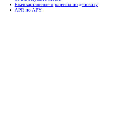
Ежеквартальные проценты по депозиту
APR по APY