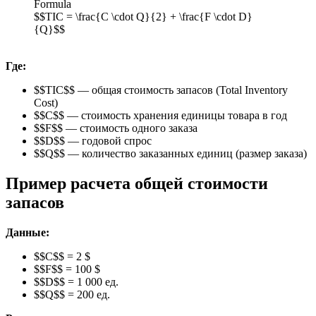
Formula
$$TIC = \frac{C \cdot Q}{2} + \frac{F \cdot D}
{Q}$$
Где:
$$TIC$$ — общая стоимость запасов (Total Inventory
Cost)
$$C$$ — стоимость хранения единицы товара в год
$$F$$ — стоимость одного заказа
$$D$$ — годовой спрос
$$Q$$ — количество заказанных единиц (размер заказа)
Пример расчета общей стоимости
запасов
Данные:
$$C$$ = 2 $
$$F$$ = 100 $
$$D$$ = 1 000 ед.
$$Q$$ = 200 ед.