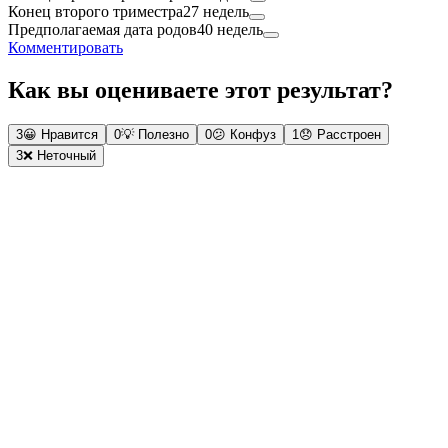
Конец второго триместра
27 недель
Предполагаемая дата родов
40 недель
Комментировать
Как вы оцениваете этот результат?
3
😀
Нравится
0
💡
Полезно
0
😕
Конфуз
1
😞
Расстроен
3
❌
Неточный