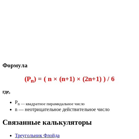
Формула
(P
) = ( n × (n+1) × (2n+1) ) / 6
n
где,
P
n — квадратное пирамидальное число
n — неотрицательное действительное число
Связанные калькуляторы
Треугольник Флойда