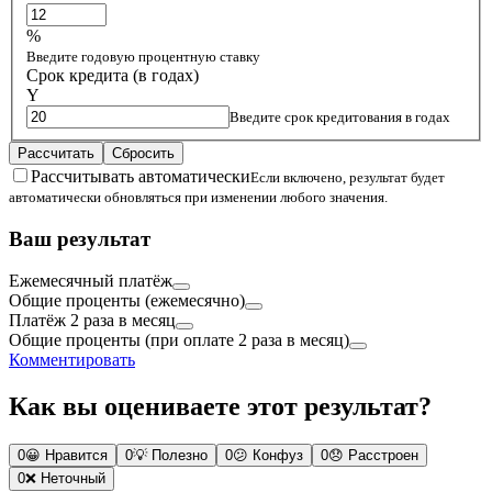
%
Введите годовую процентную ставку
Срок кредита (в годах)
Y
Введите срок кредитования в годах
Рассчитать
Сбросить
Рассчитывать автоматически
Если включено, результат будет
автоматически обновляться при изменении любого значения.
Ваш результат
Ежемесячный платёж
Общие проценты (ежемесячно)
Платёж 2 раза в месяц
Общие проценты (при оплате 2 раза в месяц)
Комментировать
Как вы оцениваете этот результат?
0
😀
Нравится
0
💡
Полезно
0
😕
Конфуз
0
😞
Расстроен
0
❌
Неточный