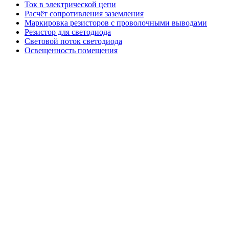
Ток в электрической цепи
Расчёт сопротивления заземления
Маркировка резисторов с проволочными выводами
Резистор для светодиода
Световой поток светодиода
Освещенность помещения