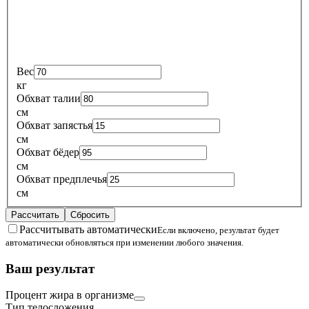
Вес
кг
Обхват талии
см
Обхват запястья
см
Обхват бёдер
см
Обхват предплечья
см
Рассчитать
Сбросить
Рассчитывать автоматически
Если включено, результат будет
автоматически обновляться при изменении любого значения.
Ваш результат
Процент жира в организме
Тип телосложения