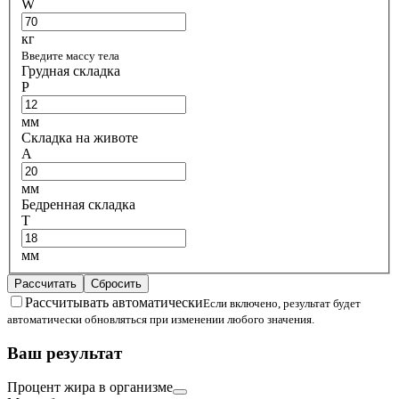
W
кг
Введите массу тела
Грудная складка
P
мм
Складка на животе
A
мм
Бедренная складка
T
мм
Рассчитать
Сбросить
Рассчитывать автоматически
Если включено, результат будет
автоматически обновляться при изменении любого значения.
Ваш результат
Процент жира в организме