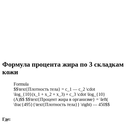
Формула процента жира по 3 складкам
кожи
Formula
$$\text{Плотность тела} = c_1 — c_2 \cdot
\log_{10}(x_1 + x_2 + x_3) + c_3 \cdot \log_{10}
(A)$$ $$\text{Процент жира в организме} = \left(
\frac{495}{\text{Плотность тела}} \right) — 450$$
Где: