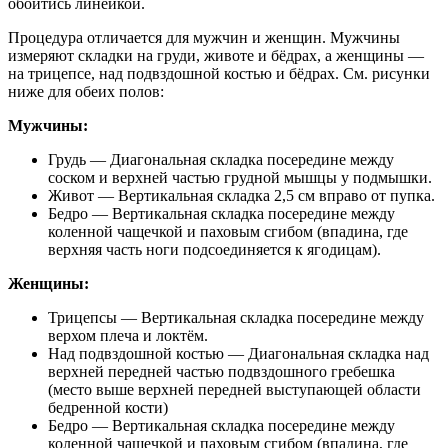
обойтись линейкой.
Процедура отличается для мужчин и женщин. Мужчины
измеряют складки на груди, животе и бёдрах, а женщины —
на трицепсе, над подвздошной костью и бёдрах. См. рисунки
ниже для обеих полов:
Мужчины:
Грудь — Диагональная складка посередине между
соском и верхней частью грудной мышцы у подмышки.
Живот — Вертикальная складка 2,5 см вправо от пупка.
Бедро — Вертикальная складка посередине между
коленной чащечкой и паховым сгибом (впадина, где
верхняя часть ноги подсоединяется к ягодицам).
Женщины:
Трицепсы — Вертикальная складка посередине между
верхом плеча и локтём.
Над подвздошной костью — Диагональная складка над
верхней передней частью подвздошного гребешка
(место выше верхней передней выступающей области
бедренной кости)
Бедро — Вертикальная складка посередине между
коленной чащечкой и паховым сгибом (впадина, где