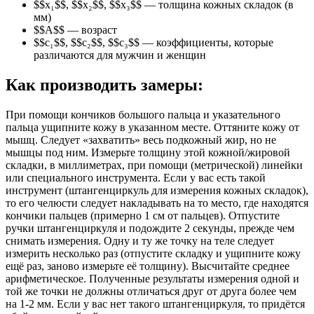
$$x₁$$, $$x₂$$, $$x₃$$ — толщина кожных складок (в
мм)
$$A$$ — возраст
$$c₁$$, $$c₂$$, $$c₃$$ — коэффициенты, которые
различаются для мужчин и женщин
Как производить замеры:
При помощи кончиков большого пальца и указательного
пальца ущипните кожу в указанном месте. Оттяните кожу от
мышц. Следует «захватить» весь подкожный жир, но не
мышцы под ним. Измерьте толщину этой кожной/жировой
складки, в миллиметрах, при помощи (метрической) линейки
или специального инструмента. Если у вас есть такой
инструмент (штангенциркуль для измерения кожных складок),
то его челюсти следует накладывать на то место, где находятся
кончики пальцев (примерно 1 см от пальцев). Отпустите
ручки штангенциркуля и подождите 2 секунды, прежде чем
снимать измерения. Одну и ту же точку на теле следует
измерить несколько раз (отпустите складку и ущипните кожу
ещё раз, заново измерьте её толщину). Высчитайте среднее
арифметическое. Полученные результаты измерения одной и
той же точки не должны отличаться друг от друга более чем
на 1-2 мм. Если у вас нет такого штангенциркуля, то придётся