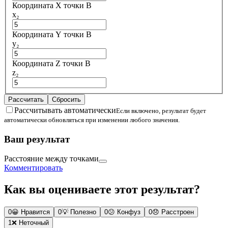
Координата X точки B
x₂
Координата Y точки B
y₂
Координата Z точки B
z₂
Рассчитать
Сбросить
Рассчитывать автоматически
Если включено, результат будет
автоматически обновляться при изменении любого значения.
Ваш результат
Расстояние между точками
Комментировать
Как вы оцениваете этот результат?
0
😀
Нравится
0
💡
Полезно
0
😕
Конфуз
0
😞
Расстроен
1
❌
Неточный