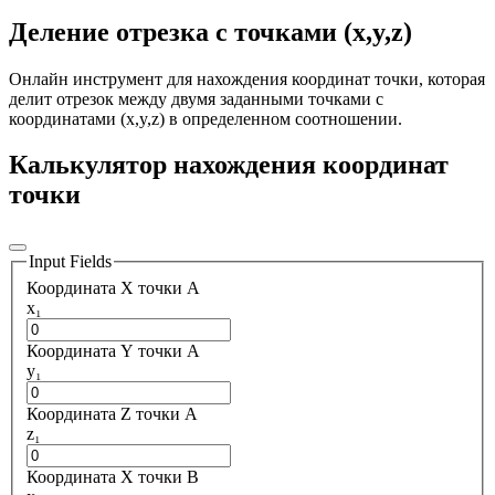
Деление отрезка с точками (x,y,z)
Онлайн инструмент для нахождения координат точки, которая
делит отрезок между двумя заданными точками с
координатами (x,y,z) в определенном соотношении.
Калькулятор нахождения координат
точки
Input Fields
Координата X точки A
x₁
Координата Y точки A
y₁
Координата Z точки A
z₁
Координата X точки B