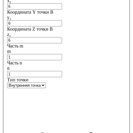
x₂
Координата Y точки B
y₂
Координата Z точки B
z₂
Часть m
m
Часть n
n
Тип точки