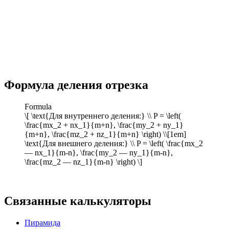
Формула деления отрезка
Formula
\[ \text{Для внутреннего деления:} \\ P = \left(
\frac{mx_2 + nx_1}{m+n}, \frac{my_2 + ny_1}
{m+n}, \frac{mz_2 + nz_1}{m+n} \right) \\[1em]
\text{Для внешнего деления:} \\ P = \left( \frac{mx_2
— nx_1}{m-n}, \frac{my_2 — ny_1}{m-n},
\frac{mz_2 — nz_1}{m-n} \right) \]
Связанные калькуляторы
Пирамида