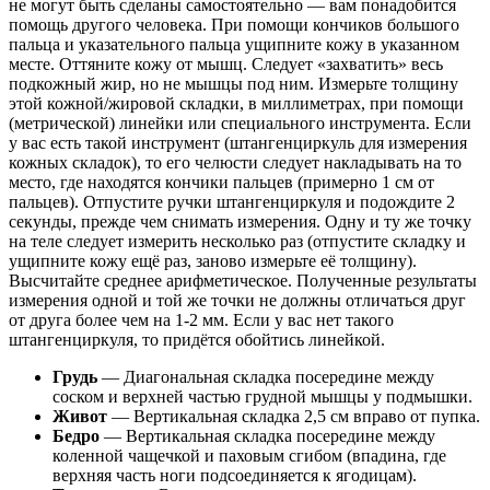
не могут быть сделаны самостоятельно — вам понадобится
помощь другого человека. При помощи кончиков большого
пальца и указательного пальца ущипните кожу в указанном
месте. Оттяните кожу от мышц. Следует «захватить» весь
подкожный жир, но не мышцы под ним. Измерьте толщину
этой кожной/жировой складки, в миллиметрах, при помощи
(метрической) линейки или специального инструмента. Если
у вас есть такой инструмент (штангенциркуль для измерения
кожных складок), то его челюсти следует накладывать на то
место, где находятся кончики пальцев (примерно 1 см от
пальцев). Отпустите ручки штангенциркуля и подождите 2
секунды, прежде чем снимать измерения. Одну и ту же точку
на теле следует измерить несколько раз (отпустите складку и
ущипните кожу ещё раз, заново измерьте её толщину).
Высчитайте среднее арифметическое. Полученные результаты
измерения одной и той же точки не должны отличаться друг
от друга более чем на 1-2 мм. Если у вас нет такого
штангенциркуля, то придётся обойтись линейкой.
Грудь
— Диагональная складка посередине между
соском и верхней частью грудной мышцы у подмышки.
Живот
— Вертикальная складка 2,5 см вправо от пупка.
Бедро
— Вертикальная складка посередине между
коленной чащечкой и паховым сгибом (впадина, где
верхняя часть ноги подсоединяется к ягодицам).