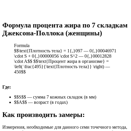
Формула процента жира по 7 складкам
Джексона-Поллока (женщины)
Formula
$$\text{Плотность тела} = 1{,}097 — 0{,}00046971
\cdot S + 0{,}00000056 \cdot S^2 — 0{,}00012828
\cdot A$$ $$\text{Процент жира в организме} =
\left( \frac{495}{\text{Плотность тела}} \right) —
450$$
Где:
$$S$$ — сумма 7 кожных складок (в мм)
$$A$$ — возраст (в годах)
Как производить замеры:
Измерения, необходимые для данного семи точечного метода,