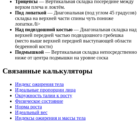
Трицепсы
— Вертикальная складка посередине между
верхом плеча и локтём.
Под лопаткой
— Диагональная (под углом 45 градусов)
складка на верхней части спины чуть пониже
лопатки./li>
Над подвздошной костью
— Диагональная складка над
верхней передней частью подвздошного гребешка
(место выше верхней передней выступающей области
бедренной кости)
Подмышкой
— Вертикальная складка непосредственно
ниже от центра подмышки на уровне соска
Связанные калькуляторы
Индекс ожирения тела
Идеальные пропорции лица
Окружность талии к росту
Физическое состояние
Норма роста
Идеальный вес
Индексы ожирения и массы тела