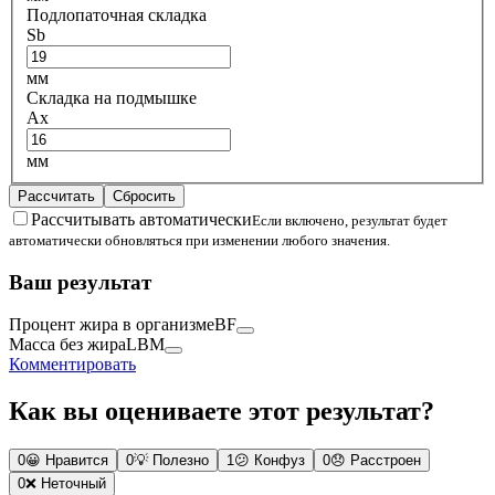
Подлопаточная складка
Sb
мм
Складка на подмышке
Ax
мм
Рассчитать
Сбросить
Рассчитывать автоматически
Если включено, результат будет
автоматически обновляться при изменении любого значения.
Ваш результат
Процент жира в организме
BF
Масса без жира
LBM
Комментировать
Как вы оцениваете этот результат?
0
😀
Нравится
0
💡
Полезно
1
😕
Конфуз
0
😞
Расстроен
0
❌
Неточный