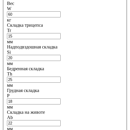
Вес
W
кг
Складка трицепса
Tr
мм
Надподвздошная складка
Si
мм
Бедренная складка
Th
мм
Грудная складка
P
мм
Складка на животе
Ab
мм