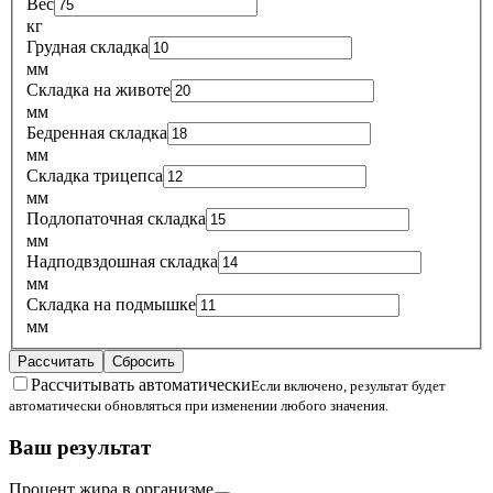
Вес
кг
Грудная складка
мм
Складка на животе
мм
Бедренная складка
мм
Складка трицепса
мм
Подлопаточная складка
мм
Надподвздошная складка
мм
Складка на подмышке
мм
Рассчитать
Сбросить
Рассчитывать автоматически
Если включено, результат будет
автоматически обновляться при изменении любого значения.
Ваш результат
Процент жира в организме