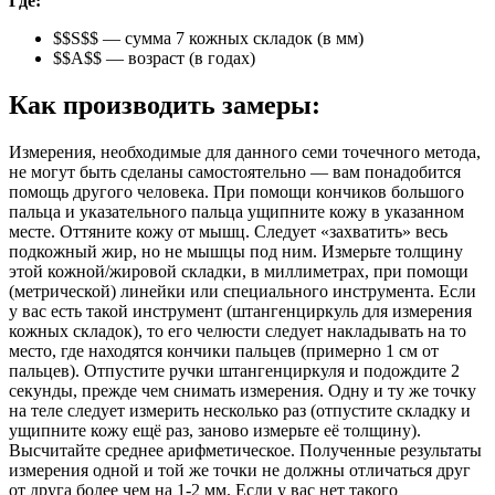
Где:
$$S$$ — сумма 7 кожных складок (в мм)
$$A$$ — возраст (в годах)
Как производить замеры:
Измерения, необходимые для данного семи точечного метода,
не могут быть сделаны самостоятельно — вам понадобится
помощь другого человека. При помощи кончиков большого
пальца и указательного пальца ущипните кожу в указанном
месте. Оттяните кожу от мышц. Следует «захватить» весь
подкожный жир, но не мышцы под ним. Измерьте толщину
этой кожной/жировой складки, в миллиметрах, при помощи
(метрической) линейки или специального инструмента. Если
у вас есть такой инструмент (штангенциркуль для измерения
кожных складок), то его челюсти следует накладывать на то
место, где находятся кончики пальцев (примерно 1 см от
пальцев). Отпустите ручки штангенциркуля и подождите 2
секунды, прежде чем снимать измерения. Одну и ту же точку
на теле следует измерить несколько раз (отпустите складку и
ущипните кожу ещё раз, заново измерьте её толщину).
Высчитайте среднее арифметическое. Полученные результаты
измерения одной и той же точки не должны отличаться друг
от друга более чем на 1-2 мм. Если у вас нет такого