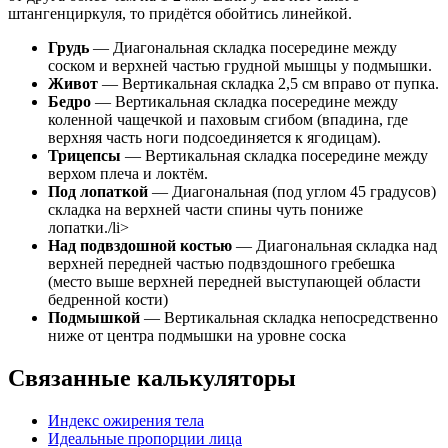
штангенциркуля, то придётся обойтись линейкой.
Грудь
— Диагональная складка посередине между
соском и верхней частью грудной мышцы у подмышки.
Живот
— Вертикальная складка 2,5 см вправо от пупка.
Бедро
— Вертикальная складка посередине между
коленной чащечкой и паховым сгибом (впадина, где
верхняя часть ноги подсоединяется к ягодицам).
Трицепсы
— Вертикальная складка посередине между
верхом плеча и локтём.
Под лопаткой
— Диагональная (под углом 45 градусов)
складка на верхней части спины чуть пониже
лопатки./li>
Над подвздошной костью
— Диагональная складка над
верхней передней частью подвздошного гребешка
(место выше верхней передней выступающей области
бедренной кости)
Подмышкой
— Вертикальная складка непосредственно
ниже от центра подмышки на уровне соска
Связанные калькуляторы
Индекс ожирения тела
Идеальные пропорции лица