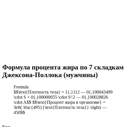
Формула процента жира по 7 складкам
Джексона-Поллока (мужчины)
Formula
$$\text{Плотность тела} = 1{,}112 — 0{,}00043499
\cdot S + 0{,}00000055 \cdot S^2 — 0{,}00028826
\cdot A$$ $$\text{Процент жира в организме} =
\left( \frac{495}{\text{Плотность тела}} \right) —
450$$