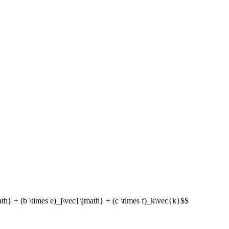
th} + (b \times e)_j\vec{\jmath} + (c \times f)_k\vec{k}$$