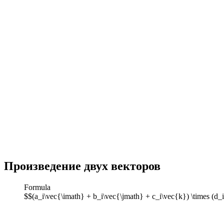
Произведение двух векторов
Formula
$$(a_i\vec{\imath} + b_i\vec{\jmath} + c_i\vec{k}) \times (d_i