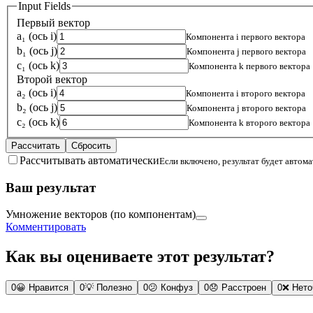
Input Fields
Первый вектор
a₁ (ось i)
Компонента i первого вектора
b₁ (ось j)
Компонента j первого вектора
c₁ (ось k)
Компонента k первого вектора
Второй вектор
a₂ (ось i)
Компонента i второго вектора
b₂ (ось j)
Компонента j второго вектора
c₂ (ось k)
Компонента k второго вектора
Рассчитать
Сбросить
Рассчитывать автоматически
Если включено, результат будет автом
Ваш результат
Умножение векторов (по компонентам)
Комментировать
Как вы оцениваете этот результат?
0
😀
Нравится
0
💡
Полезно
0
😕
Конфуз
0
😞
Расстроен
0
❌
Нето