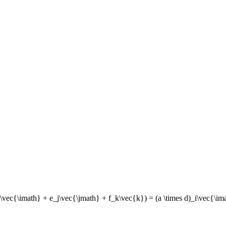
\vec{\imath} + e_j\vec{\jmath} + f_k\vec{k}) = (a \times d)_i\vec{\ima