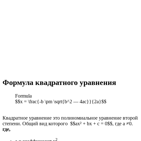
Формула квадратного уравнения
Formula
$$x = \frac{-b \pm \sqrt{b^2 — 4ac}}{2a}$$
Квадратное уравнение это полиномиальное уравнение второй
степени. Общий вид которого $$ax² + bx + c = 0$$, где a ≠0.
где,
2