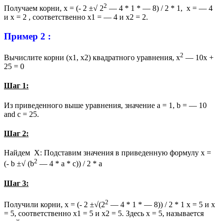
2
Получаем корни, x = (- 2 ±√ 2
— 4 * 1 * — 8) / 2 * 1, x = — 4
и x = 2 , соответственно x1 = — 4 и x2 = 2.
Пример 2 :
2
Вычислите корни (x1, x2) квадратного уравнения, x
— 10x +
25 = 0
Шаг 1:
Из приведенного выше уравнения, значение a = 1, b = — 10
and c = 25.
Шаг 2:
Найдем X: Подставим значения в приведенную формулу x =
2
(- b ±√ (b
— 4 * a * c)) / 2 * a
Шаг 3:
2
Получили корни, x = (- 2 ±√(2
— 4 * 1 * — 8)) / 2 * 1 x = 5 и x
= 5, соответственно x1 = 5 и x2 = 5. Здесь х = 5, называется