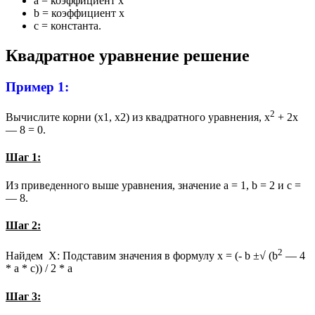
a = коэффициент x
b = коэффициент x
c = константа.
Квадратное уравнение решение
Пример 1:
2
Вычислите корни (x1, x2) из квадратного уравнения, x
+ 2x
— 8 = 0.
Шаг 1:
Из приведенного выше уравнения, значение a = 1, b = 2 и c =
— 8.
Шаг 2:
2
Найдем X: Подставим значения в формулу x = (- b ±√ (b
— 4
* a * c)) / 2 * a
Шаг 3: