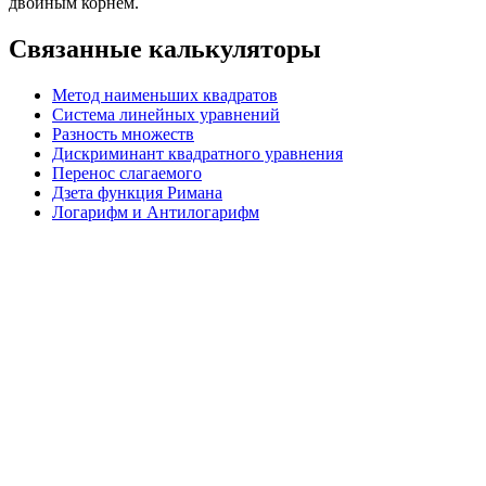
двойным корнем.
Связанные калькуляторы
Метод наименьших квадратов
Система линейных уравнений
Разность множеств
Дискриминант квадратного уравнения
Перенос слагаемого
Дзета функция Римана
Логарифм и Антилогарифм