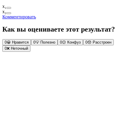
x₁
x₂
Комментировать
Как вы оцениваете этот результат?
0
😀
Нравится
0
💡
Полезно
0
😕
Конфуз
0
😞
Расстроен
0
❌
Неточный