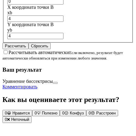
X координата точки B
xb
Y координата точки B
yb
Рассчитать
Сбросить
Рассчитывать автоматически
Если включено, результат будет
автоматически обновляться при изменении любого значения.
Ваш результат
Уравнение биссектрисы
Комментировать
Как вы оцениваете этот результат?
0
😀
Нравится
0
💡
Полезно
0
😕
Конфуз
0
😞
Расстроен
0
❌
Неточный