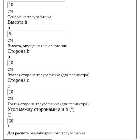
см
Основание треугольника
Высота h
h
см
Высота, опущенная на основание
Сторона b
b
см
Вторая сторона треугольника (для периметра)
Сторона c
c
см
Третья сторона треугольника (для периметра)
Угол между сторонами a и b (°)
C
°
Для расчета равнобедренного треугольника