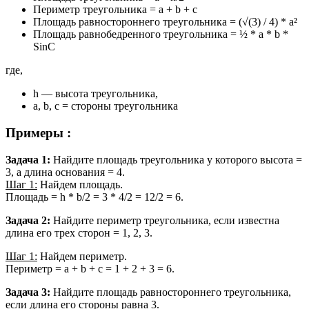
Периметр треугольника = a + b + c
Площадь равностороннего треугольника = (√(3) / 4) * a²
Площадь равнобедренного треугольника = ½ * a * b *
SinC
где,
h — высота треугольника,
a, b, c = стороны треугольника
Примеры :
Задача 1:
Найдите площадь треугольника у которого высота =
3, а длина основания = 4.
Шаг 1:
Найдем площадь.
Площадь = h * b/2 = 3 * 4/2 = 12/2 = 6.
Задача 2:
Найдите периметр треугольника, если известна
длина его трех сторон = 1, 2, 3.
Шаг 1:
Найдем периметр.
Периметр = a + b + c = 1 + 2 + 3 = 6.
Задача 3:
Найдите площадь равностороннего треугольника,
если длина его стороны равна 3.